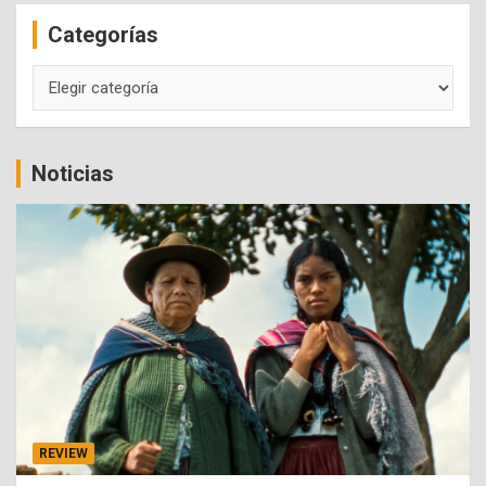
c
Categorías
h
Categorías
Noticias
REVIEW