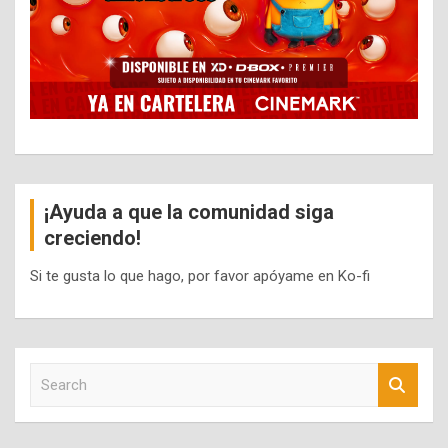
¡Ayuda a que la comunidad siga
creciendo!
Si te gusta lo que hago, por favor apóyame en Ko-fi
S
e
a
r