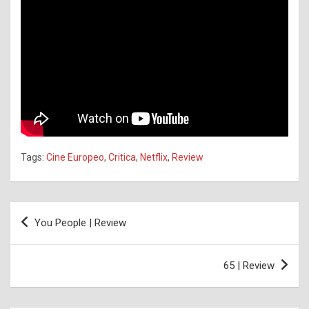
Tags:
Cine Europeo
,
Critica
,
Netflix
,
Review
Navegación
You People | Review
de
entradas
65 | Review