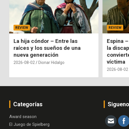
REVIEW
REVIEW
La hija cóndor – Entre las
Espina –
raíces y los sueños de una
la disca
nueva generación
conviert
víctima
2026-08-02
Dionar Hidalgo
2026-08-02
Categorías
Siguen
Award season
El Juego de Spielberg