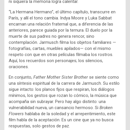
ni siquiera la memoria logra calentar.
“La Hermana Hermano”, el último capítulo, transcurre en
París, y allí el tono cambia. Indya Moore y Luka Sabbat
encarnan una relación fraternal que, a diferencia de las
anteriores, parece guiada por la ternura. El duelo por la
muerte de sus padres no genera rencor, sino
contemplación. Jarmusch filma los objetos familiares —
fotografías, cartas, muebles apilados— con el mismo
respeto con que en otras películas filmaba los rostros.
Aquí, los recuerdos son personajes; los silencios,
oraciones.
En conjunto,
Father Mother Sister Brother
se siente como
una síntesis espiritual de la carrera de Jarmusch. Su estilo
sigue intacto: los planos fijos que respiran, los diálogos
mínimos, los gestos que rozan lo cómico, la música que
acompaña sin subrayar. Pero hay algo distinto: una
vulnerabilidad nueva, un cansancio hermoso. Si
Broken
Flowers
hablaba de la soledad y el arrepentimiento, este
film habla de la aceptación. Es un cine que ya no busca
respuestas, solo gestos de paz.