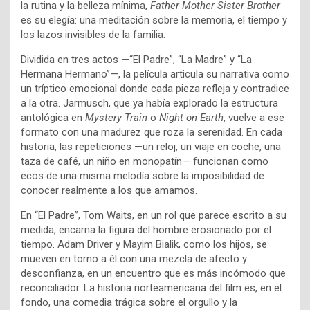
la rutina y la belleza mínima,
Father Mother Sister Brother
es su elegía: una meditación sobre la memoria, el tiempo y
los lazos invisibles de la familia.
Dividida en tres actos —“El Padre”, “La Madre” y “La
Hermana Hermano”—, la película articula su narrativa como
un tríptico emocional donde cada pieza refleja y contradice
a la otra. Jarmusch, que ya había explorado la estructura
antológica en
Mystery Train
o
Night on Earth
, vuelve a ese
formato con una madurez que roza la serenidad. En cada
historia, las repeticiones —un reloj, un viaje en coche, una
taza de café, un niño en monopatín— funcionan como
ecos de una misma melodía sobre la imposibilidad de
conocer realmente a los que amamos.
En “El Padre”, Tom Waits, en un rol que parece escrito a su
medida, encarna la figura del hombre erosionado por el
tiempo. Adam Driver y Mayim Bialik, como los hijos, se
mueven en torno a él con una mezcla de afecto y
desconfianza, en un encuentro que es más incómodo que
reconciliador. La historia norteamericana del film es, en el
fondo, una comedia trágica sobre el orgullo y la