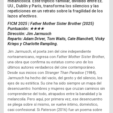
melancólica. Este tríptico familiar, dividido entre EE.
UU., Dublín y París, transforma los silencios y las
repeticiones en un retrato sobre la fragilidad de los
lazos afectivos.
FICM 2025 | Father Mother Sister Brother (2025)
Puntuación: ★★★★
Dirección: Jim Jarmusch
Reparto: Adam Driver, Tom Waits, Cate Blanchett,
Vicky
Krieps
y Charlotte Rampling.
Jim Jarmusch, el poeta zen del cine independiente
norteamericano, regresa con
Father Mother Sister Brother
,
una obra que confirma su estatus como uno de los
últimos autores verdaderos del cine contemporáneo.
Desde sus inicios con
Stranger Than Paradise
(1984),
Jarmusch ha hecho del vacío, del gesto y del silencio, los
ejes de su estética. Su cine ha sido siempre un mapa del
desencuentro: hombres y mujeres que cruzan caminos sin
comprenderse del todo, atrapados entre la banalidad y la
melancolía. Pero aquí, por primera vez, ese desencuentro
se pliega sobre sí mismo, se vuelve íntimo, doméstico,
casi confesional. Si
Paterson
(2016) fue un poema sobre