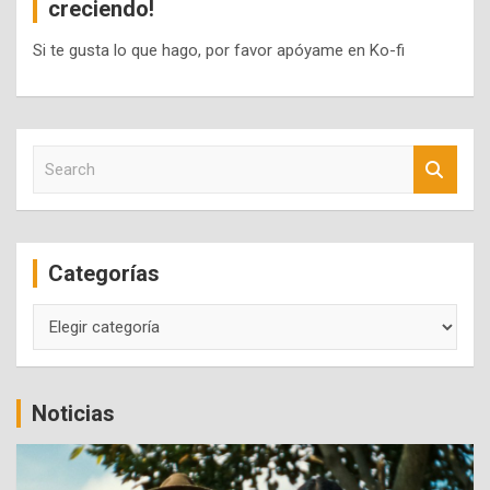
creciendo!
Si te gusta lo que hago, por favor apóyame en Ko-fi
S
e
a
r
c
Categorías
h
Categorías
Noticias