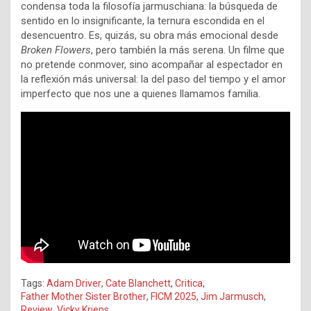
condensa toda la filosofía jarmuschiana: la búsqueda de
sentido en lo insignificante, la ternura escondida en el
desencuentro. Es, quizás, su obra más emocional desde
Broken Flowers
, pero también la más serena. Un filme que
no pretende conmover, sino acompañar al espectador en
la reflexión más universal: la del paso del tiempo y el amor
imperfecto que nos une a quienes llamamos familia.
Tags:
Adam Driver
,
Cate Blanchett
,
Critica
,
Father Mother Sister Brother
,
FICM 2025
,
Jim Jarmusch
,
Review
,
Vicky Krieps