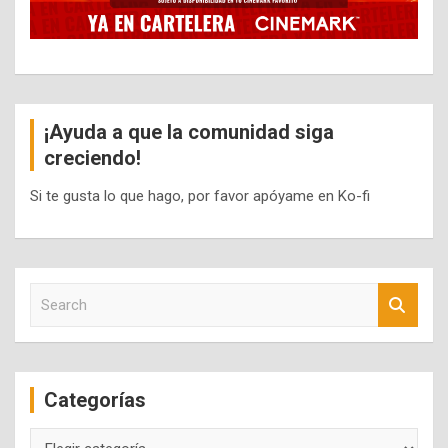
¡Ayuda a que la comunidad siga
creciendo!
Si te gusta lo que hago, por favor apóyame en Ko-fi
S
e
a
r
c
Categorías
h
Categorías