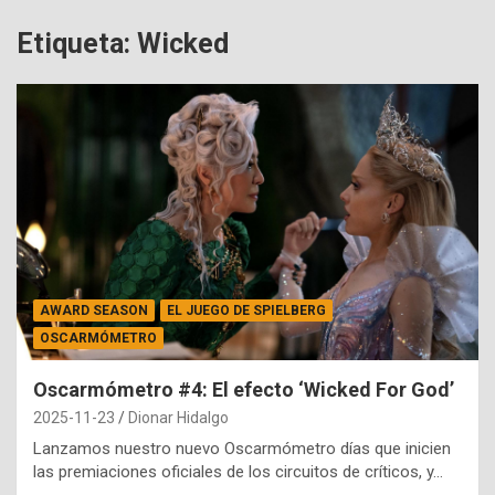
Etiqueta:
Wicked
AWARD SEASON
EL JUEGO DE SPIELBERG
OSCARMÓMETRO
Oscarmómetro #4: El efecto ‘Wicked For God’
2025-11-23
Dionar Hidalgo
Lanzamos nuestro nuevo Oscarmómetro días que inicien
las premiaciones oficiales de los circuitos de críticos, y…