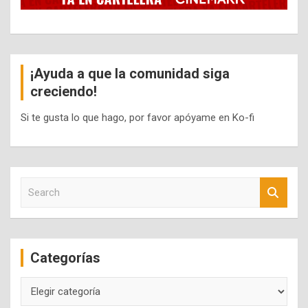
¡Ayuda a que la comunidad siga
creciendo!
Si te gusta lo que hago, por favor apóyame en Ko-fi
S
e
a
r
c
Categorías
h
Categorías