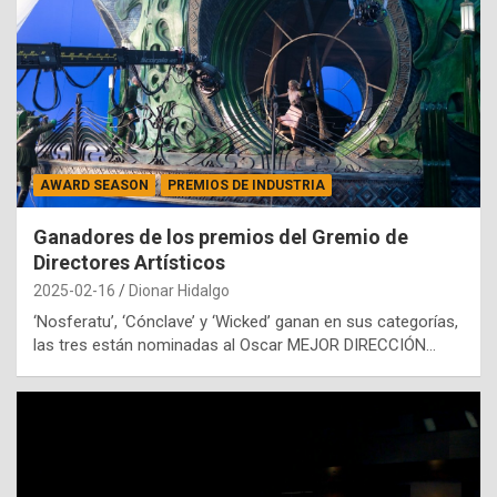
AWARD SEASON
PREMIOS DE INDUSTRIA
Ganadores de los premios del Gremio de
Directores Artísticos
2025-02-16
Dionar Hidalgo
‘Nosferatu’, ‘Cónclave’ y ‘Wicked’ ganan en sus categorías,
las tres están nominadas al Oscar MEJOR DIRECCIÓN…