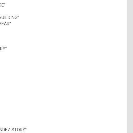
DE”
BUILDING”
BEAR”
RY”
ENDEZ STORY”