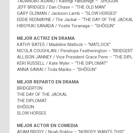
TADANOBU ASANO / Kashigi Yabushige – “SHŌGUN”
JEFF BRIDGES / Dan Chase – “THE OLD MAN”
GARY OLDMAN / Jackson Lamb – “SLOW HORSES”
EDDIE REDMAYNE / The Jackal – “THE DAY OF THE JACKAL
HIROYUKI SANADA / Yoshii Toranaga – “SHŌGUN”
MEJOR ACTRIZ EN DRAMA
KATHY BATES / Madeline Matlock – “MATLOCK”
NICOLA COUGHLAN / Penelope Featherington – “BRIDGER
ALLISON JANNEY / Vice President Grace Penn – “THE DIP
KERI RUSSELL / Kate Wyler – “THE DIPLOMAT”
ANNA SAWAI / Toda Mariko – “SHŌGUN”
MEJOR REPARTO EN DRAMA
BRIDGERTON
THE DAY OF THE JACKAL
THE DIPLOMAT
SHŌGUN
SLOW HORSES
MEJOR ACTOR EN COMEDIA
ADAM BRODY / Noah Roklov – “NOBODY WANTS THIS”