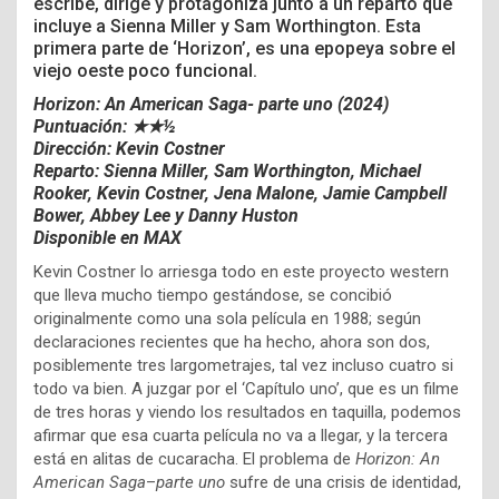
escribe, dirige y protagoniza junto a un reparto que
incluye a Sienna Miller y Sam Worthington. Esta
primera parte de ‘Horizon’, es una epopeya sobre el
viejo oeste poco funcional.
Horizon: An American Saga- parte uno (2024)
Puntuación: ★★½
Dirección: Kevin Costner
Reparto:
Sienna Miller, Sam Worthington, Michael
Rooker, Kevin Costner, Jena Malone,
Jamie Campbell
Bower
, Abbey Lee y Danny Huston
Disponible en MAX
Kevin Costner lo arriesga todo en este proyecto western
que lleva mucho tiempo gestándose, se concibió
originalmente como una sola película en 1988; según
declaraciones recientes que ha hecho, ahora son dos,
posiblemente tres largometrajes, tal vez incluso cuatro si
todo va bien. A juzgar por el ‘Capítulo uno’, que es un filme
de tres horas y viendo los resultados en taquilla, podemos
afirmar que esa cuarta película no va a llegar, y la tercera
está en alitas de cucaracha. El problema de
Horizon: An
American Saga
–
parte uno
sufre de una crisis de identidad,