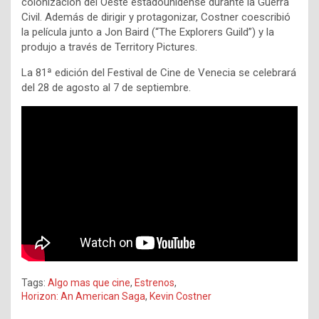
colonización del Oeste estadounidense durante la Guerra
Civil. Además de dirigir y protagonizar, Costner coescribió
la película junto a Jon Baird (“The Explorers Guild”) y la
produjo a través de Territory Pictures.
La 81ª edición del Festival de Cine de Venecia se celebrará
del 28 de agosto al 7 de septiembre.
Tags:
Algo mas que cine
,
Estrenos
,
Horizon: An American Saga
,
Kevin Costner