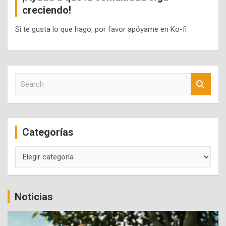
creciendo!
Si te gusta lo que hago, por favor apóyame en Ko-fi
S
e
a
r
c
Categorías
h
Categorías
Noticias