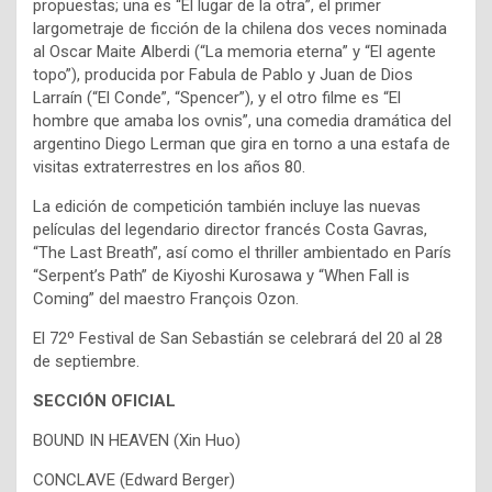
propuestas; una es “El lugar de la otra”, el primer
largometraje de ficción de la chilena dos veces nominada
al Oscar Maite Alberdi (“La memoria eterna” y “El agente
topo”), producida por Fabula de Pablo y Juan de Dios
Larraín (“El Conde”, “Spencer”), y el otro filme es “El
hombre que amaba los ovnis”, una comedia dramática del
argentino Diego Lerman que gira en torno a una estafa de
visitas extraterrestres en los años 80.
La edición de competición también incluye las nuevas
películas del legendario director francés Costa Gavras,
“The Last Breath”, así como el thriller ambientado en París
“Serpent’s Path” de Kiyoshi Kurosawa y “When Fall is
Coming” del maestro François Ozon.
El 72º Festival de San Sebastián se celebrará del 20 al 28
de septiembre.
SECCIÓN OFICIAL
BOUND IN HEAVEN (Xin Huo)
CONCLAVE (Edward Berger)