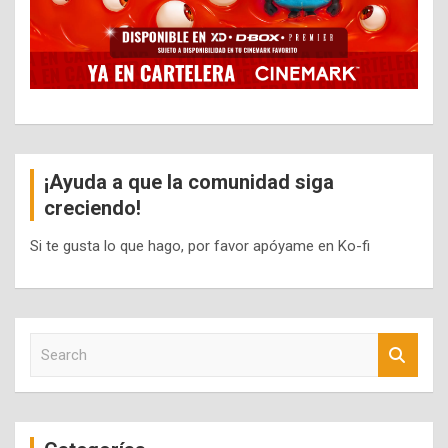
¡Ayuda a que la comunidad siga
creciendo!
Si te gusta lo que hago, por favor apóyame en Ko-fi
S
e
a
r
c