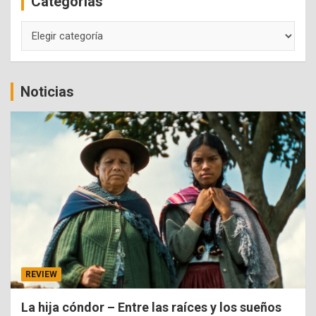
Categorías
h
Categorías
Noticias
REVIEW
La hija cóndor – Entre las raíces y los sueños