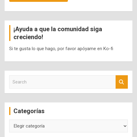
¡Ayuda a que la comunidad siga
creciendo!
Si te gusta lo que hago, por favor apóyame en Ko-fi
S
e
a
r
c
Categorías
h
Categorías