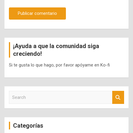
¡Ayuda a que la comunidad siga
creciendo!
Si te gusta lo que hago, por favor apóyame en Ko-fi
S
e
a
r
c
Categorías
h