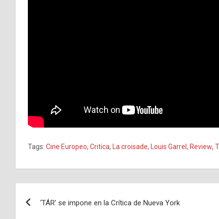
Tags:
Cine Europeo
,
Critica
,
La croisade
,
Louis Garrel
,
Review
,
T
Navegación
‘TÁR’ se impone en la Crítica de Nueva York
de