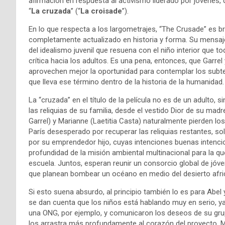
afirmación en respuesta al activismo liderado por jóvenes,
“
La cruzada
” (“
La croisade
”).
En lo que respecta a los largometrajes, “The Crusade” es br
completamente actualizado en historia y forma. Su mensaje,
del idealismo juvenil que resuena con el niño interior que
crítica hacia los adultos. Es una pena, entonces, que Garr
aprovechen mejor la oportunidad para contemplar los subtext
que lleva ese término dentro de la historia de la humanidad
La “cruzada” en el título de la película no es de un adulto,
las reliquias de su familia, desde el vestido Dior de su ma
Garrel) y Marianne (Laetitia Casta) naturalmente pierden l
París desesperado por recuperar las reliquias restantes, so
por su emprendedor hijo, cuyas intenciones buenas intenci
profundidad de la misión ambiental multinacional para la 
escuela. Juntos, esperan reunir un consorcio global de jóv
que planean bombear un océano en medio del desierto afr
Si esto suena absurdo, al principio también lo es para Abe
se dan cuenta que los niños está hablando muy en serio, ya
una ONG, por ejemplo, y comunicaron los deseos de su gru
los arrastra más profundamente al corazón del proyecto, 