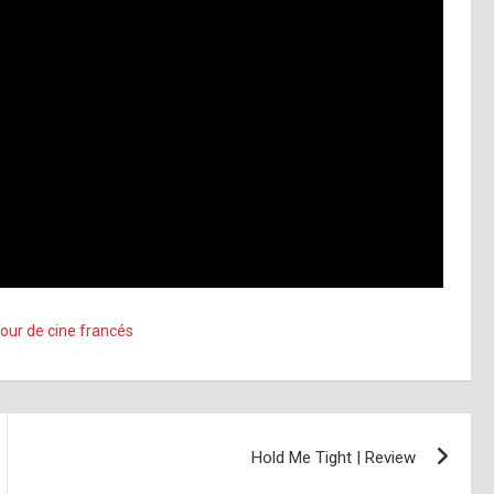
our de cine francés
Hold Me Tight | Review