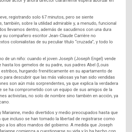
 donde actor y ahora director claramente espera abordar en
eve, registrando solo 67 minutos, pero se siente
 también, sobre la utilidad admirable y, a menudo, funcional
 todos llevamos dentro, además de sacudirnos con una dura
el y su compañero escritor Jean-Claude Carrière no
os colonialistas de su peculiar título “cruzada”, y todo lo
.
 sino de un niño: cuando el joven Joseph (Joseph Engel) vende
dre hasta los gemelos de su padre, sus padres Abel (Louis
os estribos, hurgando frenéticamente en su apartamento de
lo para descubrir que las más valiosas ya han sido vendidas
ones son aún más sorprendentes, ya que explica la verdadera
que se ha comprometido con un equipo de sus amigos de la
enes activistas, no solo de nombre sino también en acción, ya
icano.
l y Marianne, medio divertidos y medio preocupados hasta que
 que incluso se han tomado la libertad de registrarse como
po a los altos mandos del gobierno. A medida que Joseph
Marianne comienza a cuestionarse su vida y lo ha hecho con