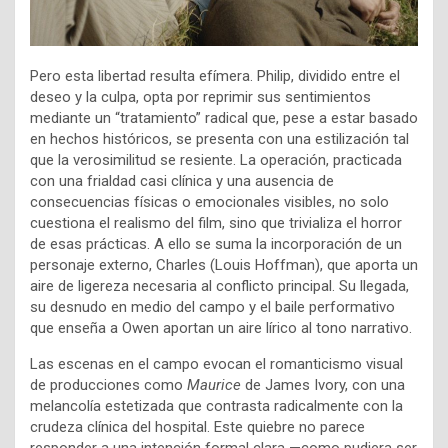
Pero esta libertad resulta efímera. Philip, dividido entre el
deseo y la culpa, opta por reprimir sus sentimientos
mediante un “tratamiento” radical que, pese a estar basado
en hechos históricos, se presenta con una estilización tal
que la verosimilitud se resiente. La operación, practicada
con una frialdad casi clínica y una ausencia de
consecuencias físicas o emocionales visibles, no solo
cuestiona el realismo del film, sino que trivializa el horror
de esas prácticas. A ello se suma la incorporación de un
personaje externo, Charles (Louis Hoffman), que aporta un
aire de ligereza necesaria al conflicto principal. Su llegada,
su desnudo en medio del campo y el baile performativo
que enseña a Owen aportan un aire lírico al tono narrativo.
Las escenas en el campo evocan el romanticismo visual
de producciones como
Maurice
de James Ivory, con una
melancolía estetizada que contrasta radicalmente con la
crudeza clínica del hospital. Este quiebre no parece
responder a una intención formal clara —como pudiera ser