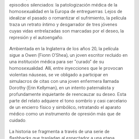
episodios silenciados: la patologización médica de la
homosexualidad en la Europa de entreguerras. Lejos de
idealizar el pasado o romantizar el sufrimiento, la película
traza un retrato íntimo y desgarrador de tres jóvenes
cuyas vidas entrelazadas son marcadas por el deseo, la
represión y el autoengaño.
Ambientada en la Inglaterra de los años 20, la película
sigue a Owen (Fionn O’Shea), un joven escritor recluido en
una institución médica para ser “curado” de su
homosexualidad. Allí, entre inyecciones que le provocan
violentas náuseas, se ve obligado a participar en
simulacros de citas con una joven enfermera llamada
Dorothy (Erin Kellyman), en un intento paternalista y
profundamente inquietante de reencauzar su deseo. Esta
parte del relato adquiere el tono sombrío y casi carcelario
de un encierro físico y simbólico, retratando el aparato
médico como un instrumento de opresión más que de
cuidado.
La historia se fragmenta a través de una serie de
flashbacks que trasladan al espectador a una etapa