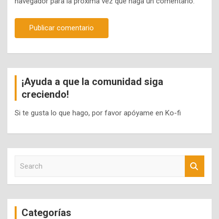
navegador para la próxima vez que haga un comentario.
¡Ayuda a que la comunidad siga
creciendo!
Si te gusta lo que hago, por favor apóyame en Ko-fi
S
e
a
r
c
Categorías
h