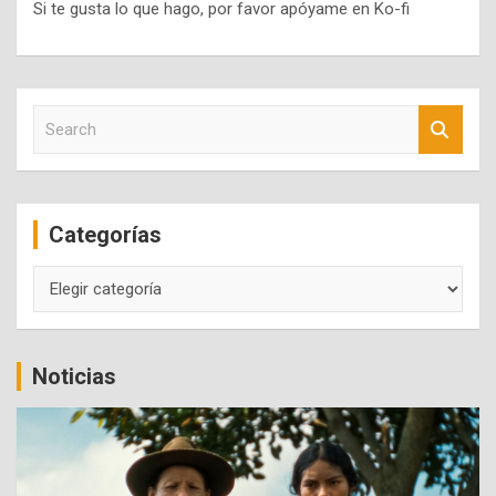
Si te gusta lo que hago, por favor apóyame en Ko-fi
S
e
a
r
c
Categorías
h
Categorías
Noticias