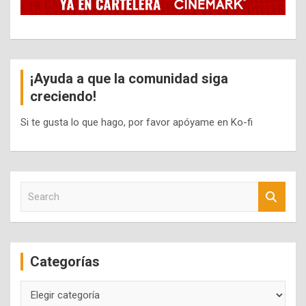
¡Ayuda a que la comunidad siga
creciendo!
Si te gusta lo que hago, por favor apóyame en Ko-fi
S
e
a
r
c
Categorías
h
Categorías