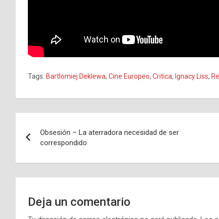
Tags:
Bartlomiej Deklewa
,
Cine Europeo
,
Critica
,
Ignacy Liss
,
Re
Navegación
Obsesión – La aterradora necesidad de ser
de
correspondido
entradas
Deja un comentario