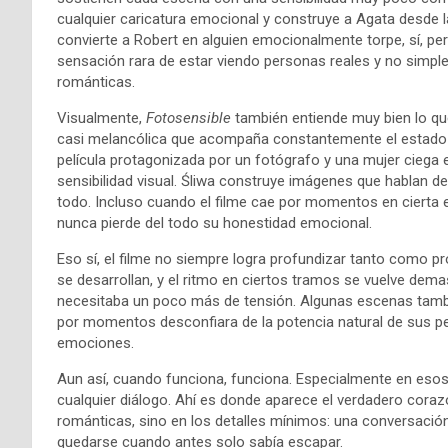
cualquier caricatura emocional y construye a Agata desde la
convierte a Robert en alguien emocionalmente torpe, sí, pe
sensación rara de estar viendo personas reales y no simpl
románticas.
Visualmente,
Fotosensible
también entiende muy bien lo que
casi melancólica que acompaña constantemente el estado 
película protagonizada por un fotógrafo y una mujer ciega e
sensibilidad visual. Śliwa construye imágenes que hablan de 
todo. Incluso cuando el filme cae por momentos en cierta e
nunca pierde del todo su honestidad emocional.
Eso sí, el filme no siempre logra profundizar tanto como 
se desarrollan, y el ritmo en ciertos tramos se vuelve de
necesitaba un poco más de tensión. Algunas escenas tambi
por momentos desconfiara de la potencia natural de sus pe
emociones.
Aun así, cuando funciona, funciona. Especialmente en eso
cualquier diálogo. Ahí es donde aparece el verdadero corazó
románticas, sino en los detalles mínimos: una conversación
quedarse cuando antes solo sabía escapar.