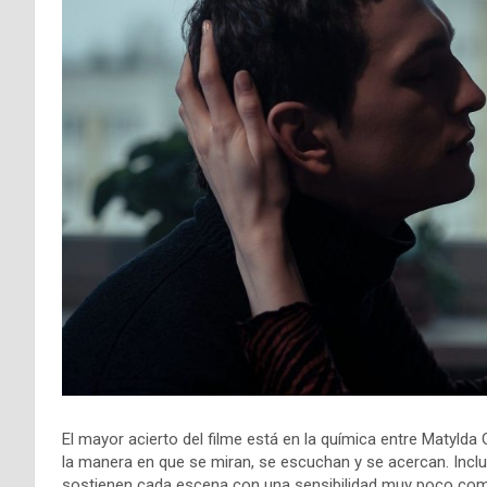
El mayor acierto del filme está en la química entre Matyld
la manera en que se miran, se escuchan y se acercan. Inclu
sostienen cada escena con una sensibilidad muy poco com