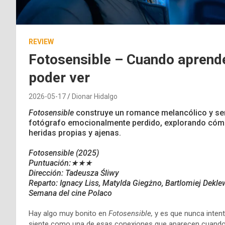
REVIEW
Fotosensible – Cuando aprend
poder ver
2026-05-17
Dionar Hidalgo
Fotosensible
construye un romance melancólico y sens
fotógrafo emocionalmente perdido, explorando cómo 
heridas propias y ajenas.
Fotosensible (2025)
Puntuación:★★★
Dirección: Tadeusza Śliwy
Reparto:
Ignacy Liss, Matylda Giegżno, Bartlomiej Dekle
Semana del cine Polaco
Hay algo muy bonito en
Fotosensible,
y es que nunca intent
siente como una de esas conexiones que aparecen cuando 