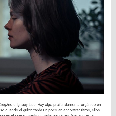
a Giegżno e Ignacy Liss. Hay algo profundamente orgánico en
so cuando el guion tarda un poco en encontrar ritmo, ellos
ún en el cine romántico contemporáneo. Giegżno evita