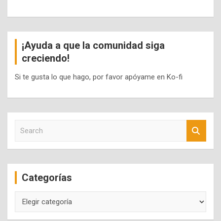
¡Ayuda a que la comunidad siga
creciendo!
Si te gusta lo que hago, por favor apóyame en Ko-fi
S
e
a
r
c
Categorías
h
Categorías