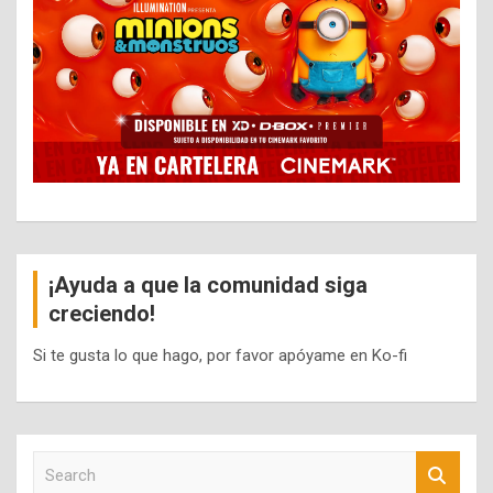
¡Ayuda a que la comunidad siga
creciendo!
Si te gusta lo que hago, por favor apóyame en Ko-fi
S
e