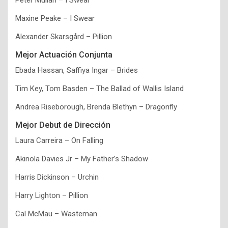
Peter Mullan – I Swear
Maxine Peake – I Swear
Alexander Skarsgård – Pillion
Mejor Actuación Conjunta
Ebada Hassan, Saffiya Ingar – Brides
Tim Key, Tom Basden – The Ballad of Wallis Island
Andrea Riseborough, Brenda Blethyn – Dragonfly
Mejor Debut de Dirección
Laura Carreira – On Falling
Akinola Davies Jr – My Father’s Shadow
Harris Dickinson – Urchin
Harry Lighton – Pillion
Cal McMau – Wasteman