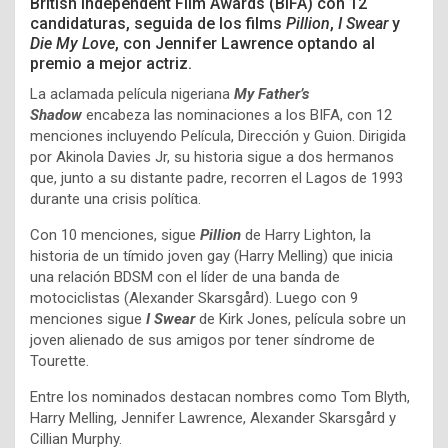
British Independent Film Awards (
BIFA
) con 12
candidaturas, seguida de los films
Pillion
,
I Swear
y
Die My Love
, con Jennifer Lawrence optando al
premio a mejor actriz.
La aclamada película nigeriana
My Father’s
Shadow
encabeza las nominaciones a los BIFA, con 12
menciones incluyendo Película, Dirección y Guion. Dirigida
por Akinola Davies Jr, su historia sigue a dos hermanos
que, junto a su distante padre, recorren el Lagos de 1993
durante una crisis política.
Con 10 menciones, sigue
Pillion
de Harry Lighton, la
historia de un tímido joven gay (Harry Melling) que inicia
una relación BDSM con el líder de una banda de
motociclistas (Alexander Skarsgård). Luego con 9
menciones sigue
I Swear
de Kirk Jones, película sobre un
joven alienado de sus amigos por tener síndrome de
Tourette.
Entre los nominados destacan nombres como Tom Blyth,
Harry Melling, Jennifer Lawrence, Alexander Skarsgård y
Cillian Murphy.