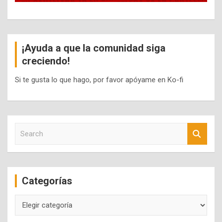
¡Ayuda a que la comunidad siga
creciendo!
Si te gusta lo que hago, por favor apóyame en Ko-fi
S
e
a
r
c
Categorías
h
Categorías