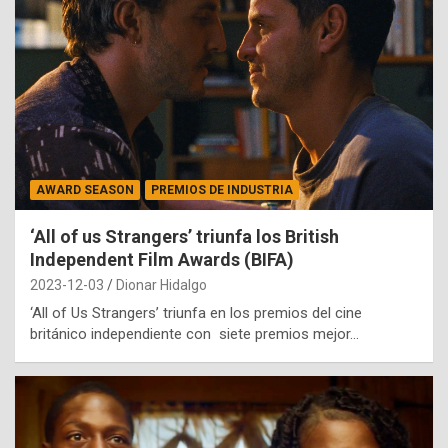
AWARD SEASON
PREMIOS DE INDUSTRIA
‘All of us Strangers’ triunfa los British
Independent Film Awards (BIFA)
2023-12-03
Dionar Hidalgo
‘All of Us Strangers’ triunfa en los premios del cine
británico independiente con siete premios mejor…