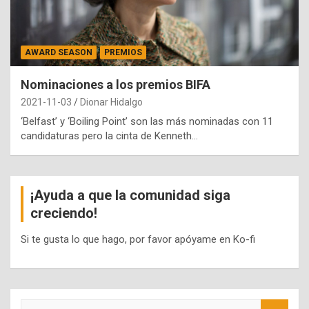
AWARD SEASON
PREMIOS
Nominaciones a los premios BIFA
2021-11-03
Dionar Hidalgo
‘Belfast’ y ‘Boiling Point’ son las más nominadas con 11
candidaturas pero la cinta de Kenneth…
¡Ayuda a que la comunidad siga
creciendo!
Si te gusta lo que hago, por favor apóyame en Ko-fi
S