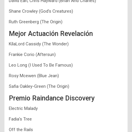
David Earl, Chris Hayward (Brian And Charles)
Shane Crowley (God’s Creatures)
Ruth Greenberg (The Origin)
Mejor Actuación Revelación
KílaLord Cassidy (The Wonder)
Frankie Corio (Aftersun)
Leo Long (I Used To Be Famous)
Rosy Mcewen (Blue Jean)
Safia Oakley-Green (The Origin)
Premio Raindance Discovery
Electric Malady
Fadia’s Tree
Off the Rails