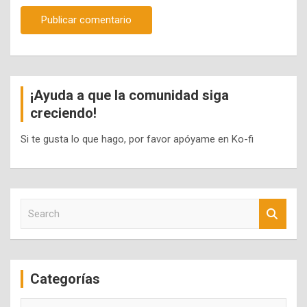
¡Ayuda a que la comunidad siga
creciendo!
Si te gusta lo que hago, por favor apóyame en Ko-fi
S
e
a
r
c
Categorías
h
Categorías