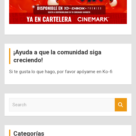
¡Ayuda a que la comunidad siga
creciendo!
Si te gusta lo que hago, por favor apóyame en Ko-fi
S
e
a
r
c
Categorías
h