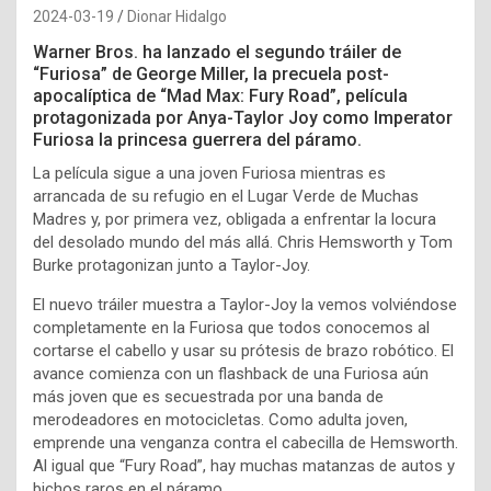
2024-03-19
Dionar Hidalgo
Warner Bros. ha lanzado el segundo tráiler de
“
Furiosa
” de George Miller, la precuela post-
apocalíptica de “
Mad Max: Fury Road
”, película
protagonizada por Anya-Taylor Joy como Imperator
Furiosa la princesa guerrera del páramo.
La película sigue a una joven Furiosa mientras es
arrancada de su refugio en el Lugar Verde de Muchas
Madres y, por primera vez, obligada a enfrentar la locura
del desolado mundo del más allá. Chris Hemsworth y Tom
Burke protagonizan junto a Taylor-Joy.
El nuevo tráiler muestra a Taylor-Joy la vemos volviéndose
completamente en la Furiosa que todos conocemos al
cortarse el cabello y usar su prótesis de brazo robótico. El
avance comienza con un flashback de una Furiosa aún
más joven que es secuestrada por una banda de
merodeadores en motocicletas. Como adulta joven,
emprende una venganza contra el cabecilla de Hemsworth.
Al igual que “Fury Road”, hay muchas matanzas de autos y
bichos raros en el páramo.