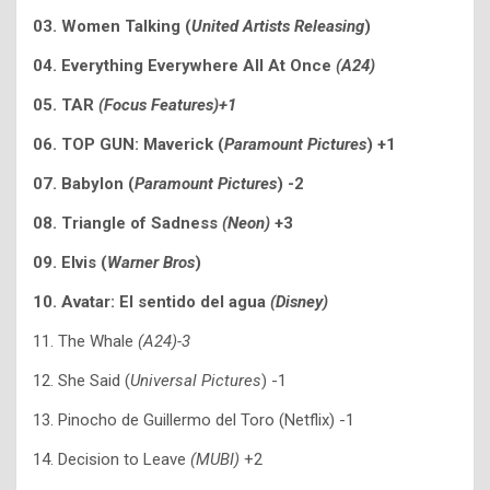
03.
Women Talking
(
United Artists Releasing
)
04. Everything Everywhere All At Once
(A24)
05. TAR
(Focus Features)+1
06. TOP GUN: Maverick (
Paramount Pictures
) +1
07. Babylon
(
Paramount Pictures
) -2
08. Triangle of Sadness
(Neon)
+3
09. Elvis (
Warner Bros
)
10. Avatar: El sentido del agua
(Disney)
11. The Whale
(A24
)-3
12. She Said (
Universal Pictures
) -1
13. Pinocho de Guillermo del Toro (Netflix) -1
14. Decision to Leave
(MUBI)
+2