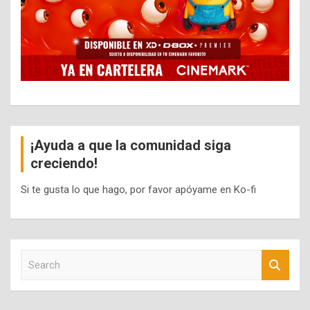
¡Ayuda a que la comunidad siga
creciendo!
Si te gusta lo que hago, por favor apóyame en Ko-fi
S
e
a
r