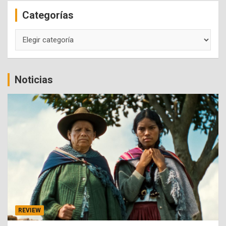
c
Categorías
h
Categorías
Noticias
REVIEW