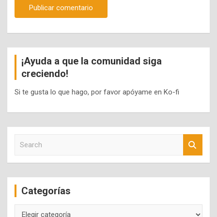
¡Ayuda a que la comunidad siga
creciendo!
Si te gusta lo que hago, por favor apóyame en Ko-fi
S
e
a
r
c
Categorías
h
Categorías