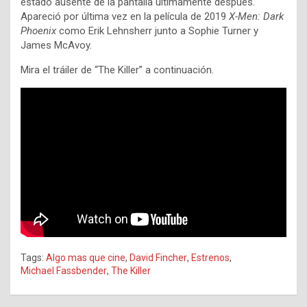
estado ausente de la pantalla últimamente después.
Apareció por última vez en la película de 2019
X-Men: Dark
Phoenix
como Erik Lehnsherr junto a Sophie Turner y
James McAvoy.
Mira el tráiler de “The Killer” a continuación.
Tags:
Algo mas que cine
,
David Fincher
,
Estrenos
,
Michael Fassbender
,
The Killer