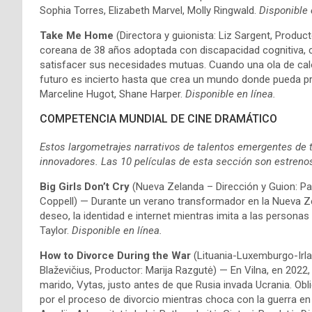
Sophia Torres, Elizabeth Marvel, Molly Ringwald.
Disponible 
Take Me Home
(Directora y guionista: Liz Sargent, Prod
coreana de 38 años adoptada con discapacidad cognitiva, cu
satisfacer sus necesidades mutuas. Cuando una ola de calor 
futuro es incierto hasta que crea un mundo donde pueda pro
Marceline Hugot, Shane Harper.
Disponible en línea.
COMPETENCIA MUNDIAL DE CINE DRAMÁTICO
Estos largometrajes narrativos de talentos emergentes de 
innovadores. Las 10 películas de esta sección son estrenos
Big Girls Don’t Cry
(Nueva Zelanda – Dirección y Guion: 
Coppell) — Durante un verano transformador en la Nueva Ze
deseo, la identidad e internet mientras imita a las persona
Taylor.
Disponible en línea.
How to Divorce During the War
(Lituania-Luxemburgo-Irla
Blaževičius, Productor: Marija Razgutė) — En Vilna, en 2022, 
marido, Vytas, justo antes de que Rusia invada Ucrania. Ob
por el proceso de divorcio mientras choca con la guerra en