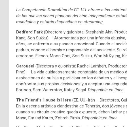
La Competencia Dramática de EE. UU. ofrece a los asistente
de las nuevas voces pioneras del cine independiente estad
mundiales y estarán disponibles en streaming.
Bedford Park
(Directora y guionista: Stephanie Ahn, Produc
Kang, Son Sukku) — Atormentada por una infancia abusiva
años, se enfrenta a su pasado emocional. Cuando el accide
padres, conoce al hombre responsable del accidente. Su rela
amoroso. Elenco: Moon Choi, Son Sukku, Won Mi Kyung, Ki
Carousel
(Directora y guionista: Rachel Lambert, Productores
Pine) — La vida cuidadosamente construida de un médico d
aspiraciones de su hija a participar en los debates y el in
confrontar sus propias decisiones y a aceptar una segunda 
Fortson, Sam Waterston, Katey Sagal.
Disponible en línea.
The Friend’s House Is Here
(EE. UU.-Irán – Directores, G
En la escena artística clandestina de Teherán, dos jóvenes
cuando su círculo creativo queda expuesto, deben luchar 
Mana, Farzad Karen, Zohreh Pirnia.
Disponible en línea.