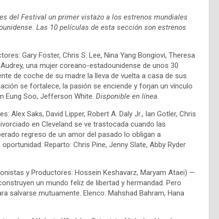
s del Festival un primer vistazo a los estrenos mundiales
ounidense. Las 10 películas de esta sección son estrenos
tores: Gary Foster, Chris S. Lee, Nina Yang Bongiovi, Theresa
, Audrey, una mujer coreano-estadounidense de unos 30
nte de coche de su madre la lleva de vuelta a casa de sus
ción se fortalece, la pasión se enciende y forjan un vínculo
m Eung Soo, Jefferson White.
Disponible en línea.
: Alex Saks, David Lipper, Robert A. Daly Jr., Ian Gotler, Chris
ivorciado en Cleveland se ve trastocada cuando las
esperado regreso de un amor del pasado lo obligan a
oportunidad. Reparto: Chris Pine, Jenny Slate, Abby Ryder
uionistas y Productores: Hossein Keshavarz, Maryam Ataei) —
 construyen un mundo feliz de libertad y hermandad. Pero
para salvarse mutuamente. Elenco: Mahshad Bahram, Hana