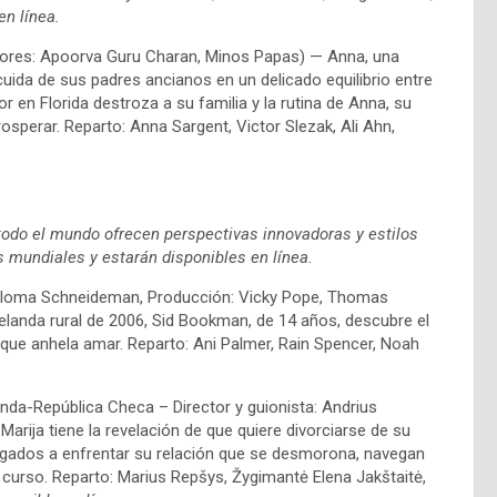
en línea.
uctores: Apoorva Guru Charan, Minos Papas) — Anna, una
ida de sus padres ancianos en un delicado equilibrio entre
en Florida destroza a su familia y la rutina de Anna, su
sperar. Reparto: Anna Sargent, Victor Slezak, Ali Ahn,
todo el mundo ofrecen perspectivas innovadoras y estilos
 mundiales y estarán disponibles en línea.
Paloma Schneideman, Producción: Vicky Pope, Thomas
landa rural de 2006, Sid Bookman, de 14 años, descubre el
s que anhela amar. Reparto: Ani Palmer, Rain Spencer, Noah
nda-República Checa – Director y guionista: Andrius
Marija tiene la revelación de que quiere divorciarse de su
ligados a enfrentar su relación que se desmorona, navegan
 curso. Reparto: Marius Repšys, Žygimantė Elena Jakštaitė,