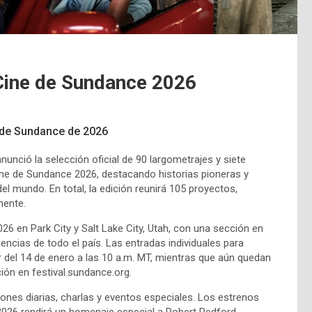
Cine de Sundance 2026
e de Sundance de 2026
anunció la selección oficial de 90 largometrajes y siete
ine de Sundance 2026, destacando historias pioneras y
l mundo. En total, la edición reunirá 105 proyectos,
mente.
026 en Park City y Salt Lake City, Utah, con una sección en
iencias de todo el país. Las entradas individuales para
ir del 14 de enero a las 10 a.m. MT, mientras que aún quedan
ón en festival.sundance.org.
cciones diarias, charlas y eventos especiales. Los estrenos
n 2026 rendirá un homenaje especial a Robert Redford,