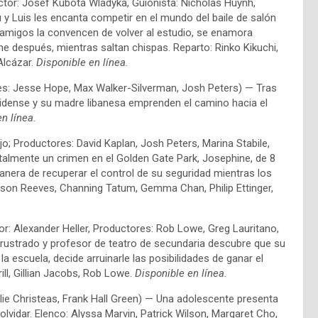
ctor: Josef Kubota Wladyka, Guionista: Nicholas Huynh,
y Luis les encanta competir en el mundo del baile de salón
s amigos la convencen de volver al estudio, se enamora
ne después, mientras saltan chispas. Reparto: Rinko Kikuchi,
Alcázar.
Disponible en línea.
res: Jesse Hope, Max Walker-Silverman, Josh Peters) — Tras
nidense y su madre libanesa emprenden el camino hacia el
n línea.
jo; Productores: David Kaplan, Josh Peters, Marina Stabile,
talmente un crimen en el Golden Gate Park, Josephine, de 8
era de recuperar el control de su seguridad mientras los
ason Reeves, Channing Tatum, Gemma Chan, Philip Ettinger,
tor: Alexander Heller, Productores: Rob Lowe, Greg Lauritano,
ustrado y profesor de teatro de secundaria descubre que su
a escuela, decide arruinarle las posibilidades de ganar el
ill, Gillian Jacobs, Rob Lowe.
Disponible en línea.
ulie Christeas, Frank Hall Green) — Una adolescente presenta
olvidar. Elenco: Alyssa Marvin, Patrick Wilson, Margaret Cho,