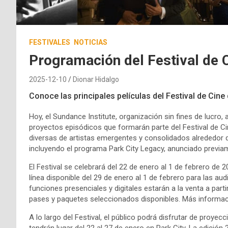
FESTIVALES
NOTICIAS
Programación del Festival de 
2025-12-10
Dionar Hidalgo
Conoce las principales películas del Festival de Cin
Hoy, el Sundance Institute, organización sin fines de lucro, 
proyectos episódicos que formarán parte del Festival de C
diversas de artistas emergentes y consolidados alrededor de
incluyendo el programa Park City Legacy, anunciado previa
El Festival se celebrará del 22 de enero al 1 de febrero de 2
línea disponible del 29 de enero al 1 de febrero para las aud
funciones presenciales y digitales estarán a la venta a part
pases y paquetes seleccionados disponibles. Más informaci
A lo largo del Festival, el público podrá disfrutar de proye
tendrán lugar del 22 al 27 de enero en Park City. La edició