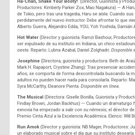
Ha-Chan, Shake Your Booty!
(Director, Guionista y Produ
Productores: Kimberly Parker Zox, Mao Nagakura) — A Haru 
de Tokio, pero tras una tragedia, Haru se aísla. Cuando su
perdidamente del nuevo instructor. Debe afrontar lo que vie
Alberto Guerra, Alejandro Edda, YOU, Yoh Yoshida, Damián 
Hot Water
(Director y guionista: Ramzi Bashour, Producto
ser expulsado de su instituto en Indiana, un chico estadou
oeste. Reparto: Lubna Azabal, Daniel Zolghadri.
Disponible e
Josephine
(Directora, guionista y productora: Beth de Araú
Mark H. Rapaport, Crystine Zhang): Tras presenciar acciden
años, se comporta de forma descontrolada buscando la man
adultos no pueden hacer nada para consolarla. Reparto: M
Syra McCarthy, Eleanore Pienta.
Disponible en línea.
The Musical
(Directora: Giselle Bonilla, Guionista y Produc
Findlay Brown, Jordan Backhus) — Cuando un dramaturgo fr
exnovia ha empezado a salir con su némesis, el director de l
Premio Cinta Azul a la Excelencia Académica. Elenco: Will Br
Run Amok
(Director y guionista: NB Mager, Productores: J
un elaborado musical sobre el día que su instituto desearía 