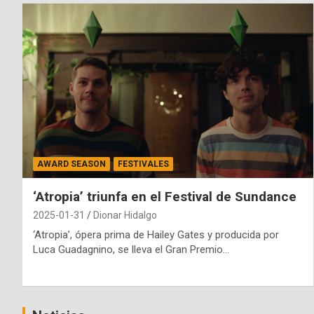
AWARD SEASON
FESTIVALES
‘Atropia’ triunfa en el Festival de Sundance
2025-01-31
Dionar Hidalgo
‘Atropia’, ópera prima de Hailey Gates y producida por
Luca Guadagnino, se lleva el Gran Premio…