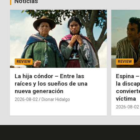
Noticias
REVIEW
REVIEW
La hija cóndor – Entre las
Espina –
raíces y los sueños de una
la disca
nueva generación
conviert
víctima
2026-08-02
Dionar Hidalgo
2026-08-02