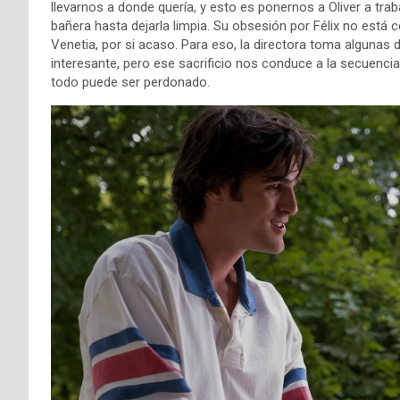
llevarnos a donde quería, y esto es ponernos a Oliver a tra
bañera hasta dejarla limpia. Su obsesión por Félix no está 
Venetia, por si acaso. Para eso, la directora toma algunas
interesante, pero ese sacrificio nos conduce a la secuencia
todo puede ser perdonado.