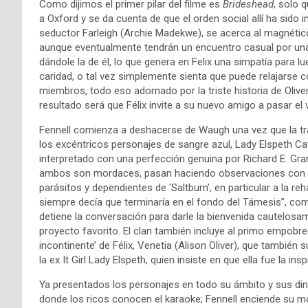
Como dijimos el primer pilar del filme es
Brideshead
, solo 
a Oxford y se da cuenta de que el orden social allí ha sido i
seductor Farleigh (Archie Madekwe), se acerca al magnético
aunque eventualmente tendrán un encuentro casual por una bi
dándole la de él, lo que genera en Felix una simpatía para
caridad, o tal vez simplemente sienta que puede relajarse
miembros, todo eso adornado por la triste historia de Olive
resultado será que Félix invite a su nuevo amigo a pasar el 
Fennell comienza a deshacerse de Waugh una vez que la tra
los excéntricos personajes de sangre azul, Lady Elspeth Ca
interpretado con una perfección genuina por Richard E. Gran
ambos son mordaces, pasan haciendo observaciones con
parásitos y dependientes de ‘Saltburn’, en particular a la re
siempre decía que terminaría en el fondo del Támesis”, co
detiene la conversación para darle la bienvenida cautelosame
proyecto favorito. El clan también incluye al primo empobr
incontinente’ de Félix, Venetia (Alison Oliver), que también 
la ex It Girl Lady Elspeth, quien insiste en que ella fue la 
Ya presentados los personajes en todo su ámbito y sus d
donde los ricos conocen el karaoke; Fennell enciende su 