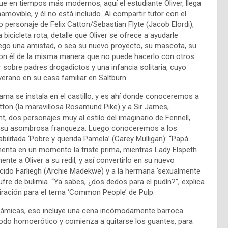
que en tiempos más modernos, aquí el estudiante Oliver, llega
namovible, y él no está incluido. Al compartir tutor con el
 personaje de Felix Catton/Sebastian Flyte (Jacob Elordi),
cicleta rota, detalle que Oliver se ofrece a ayudarle
 luego una amistad, o sea su nuevo proyecto, su mascota, su
 con él de la misma manera que no puede hacerlo con otros
r sobre padres drogadictos y una infancia solitaria, cuyo
verano en su casa familiar en Saltburn.
ma se instala en el castillo, y es ahí donde conoceremos a
tton (la maravillosa Rosamund Pike) y a Sir James,
t, dos personajes muy al estilo del imaginario de Fennell,
 su asombrosa franqueza. Luego conoceremos a los
habilitada ‘Pobre y querida Pamela’ (Carey Mulligan): “Papá
menta en un momento la triste prima, mientras Lady Elspeth
nte a Oliver a su redil, y así convertirlo en su nuevo
ecido Farliegh (Archie Madekwe) y a la hermana ‘sexualmente
sufre de bulimia. “Ya sabes, ¿dos dedos para el pudín?”, explica
inspiración para el tema ‘Common People’ de Pulp.
inámicas, eso incluye una cena incómodamente barroca
modo homoerótico y comienza a quitarse los guantes, para