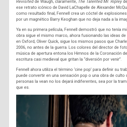
Revisited
de Waugh, claramente,
The Talented Mr. Ripley
de
ese retrato icónico de David LaChapelle de Alexander McQu
como resultado final, Fennell crea un cóctel de explosiones
por un magnético Barry Keoghan que no deja nada a la imag
Ya en su primera película, Fennell demostró que no tenía m
obra sigue el mismo marco, ahora fusionando las ideas de
en Oxford, Oliver Quick, sigue los mismos pasos que Charl
2006, no antes de la guerra. Los colores del director de fo
música de apertura entona los Himnos de la Coronación d
escritura casi medieval que gritan la “diversión por venir”.
Fennell ahora utiliza el término ‘cine pop’ para definir su t
puede convertir en una sensación pop o una obra de culto 
personas la vean no los dejará indiferentes, sea por la tram
que es.