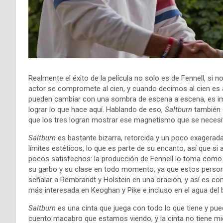
Realmente el éxito de la película no solo es de Fennell, si 
actor se compromete al cien, y cuando decimos al cien es a
pueden cambiar con una sombra de escena a escena, es im
lograr lo que hace aquí. Hablando de eso,
Saltburn
también e
que los tres logran mostrar ese magnetismo que se necesita
Saltburn
es bastante bizarra, retorcida y un poco exagerad
límites estéticos, lo que es parte de su encanto, así que si
pocos satisfechos: la producción de Fennell lo toma como le
su garbo y su clase en todo momento, ya que estos person
señalar a Rembrandt y Holstein en una oración, y así es co
más interesada en Keoghan y Pike e incluso en el agua del ba
Saltburn
es una cinta que juega con todo lo que tiene y pue
cuento macabro que estamos viendo, y la cinta no tiene mi