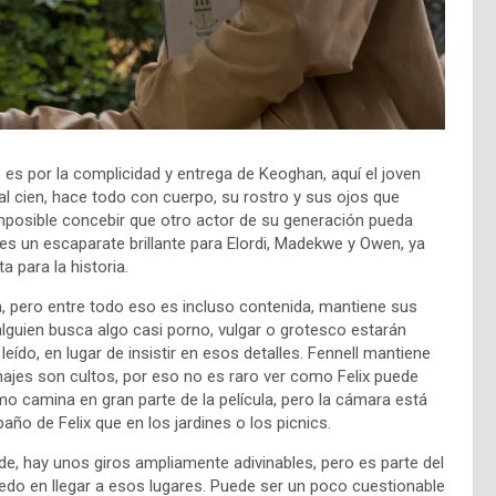
no es por la complicidad y entrega de Keoghan, aquí el joven
l cien, hace todo con cuerpo, su rostro y sus ojos que
posible concebir que otro actor de su generación pueda
s un escaparate brillante para Elordi, Madekwe y Owen, ya
 para la historia.
a, pero entre todo eso es incluso contenida, mantiene sus
 alguien busca algo casi porno, vulgar o grotesco estarán
ído, en lugar de insistir en esos detalles. Fennell mantiene
ajes son cultos, por eso no es raro ver como Felix puede
mo camina en gran parte de la película, pero la cámara está
ño de Felix que en los jardines o los picnics.
de, hay unos giros ampliamente adivinables, pero es parte del
edo en llegar a esos lugares. Puede ser un poco cuestionable