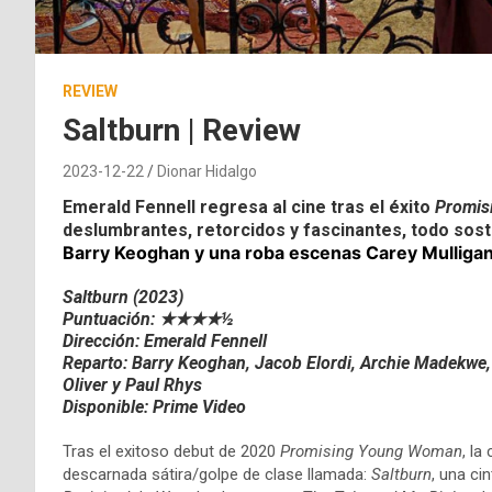
REVIEW
Saltburn | Review
2023-12-22
Dionar Hidalgo
Emerald Fennell regresa al cine tras el éxito
Promis
deslumbrantes, retorcidos y fascinantes, todo so
Barry Keoghan y una roba escenas Carey Mulliga
Saltburn (2023)
Puntuación: ★★★★½
Dirección: Emerald Fennell
Reparto: Barry Keoghan, Jacob Elordi, Archie Madekwe,
Oliver y Paul Rhys
Disponible: Prime Video
Tras el exitoso debut de 2020
Promising Young Woman
, la
descarnada sátira/golpe de clase llamada:
Saltburn
, una ci