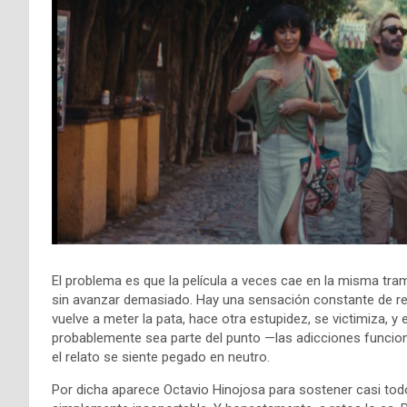
El problema es que la película a veces cae en la misma tra
sin avanzar demasiado. Hay una sensación constante de rep
vuelve a meter la pata, hace otra estupidez, se victimiza, y 
probablemente sea parte del punto —las adicciones func
el relato se siente pegado en neutro.
Por dicha aparece Octavio Hinojosa para sostener casi todo e