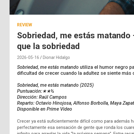
REVIEW
Sobriedad, me estás matando 
que la sobriedad
2026-05-16
Dionar Hidalgo
Sobriedad, me estás matando
utiliza el humor negro pa
dificultad de crecer cuando la adultez se siente m
Sobriedad, me estás matando (2025)
Puntuación:★★
½
Dirección: Raúl Campos
Reparto:
Octavio Hinojosa,
Alfonso Borbolla,
Maya Zapa
Disponible en Prime Video
Crecer ya está suficientemente difícil como para además h
perfectamente esa sensación de gente que ronda los cuaren
infinito para arreglar la vida “la próxima semana”. Entre re