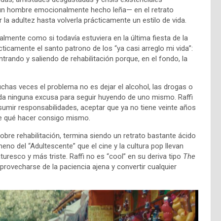
 —un hombre emocionalmente hecho leña— en el retrato
a adultez hasta volverla prácticamente un estilo de vida.
lmente como si todavía estuviera en la última fiesta de la
ácticamente el santo patrono de los “ya casi arreglo mi vida”:
trando y saliendo de rehabilitación porque, en el fondo, la
chas veces el problema no es dejar el alcohol, las drogas o
da ninguna excusa para seguir huyendo de uno mismo. Raffi
asumir responsabilidades, aceptar que ya no tiene veinte años
de qué hacer consigo mismo.
sobre rehabilitación, termina siendo un retrato bastante ácido
o del “Adultescente” que el cine y la cultura pop llevan
resco y más triste. Raffi no es “cool” en su deriva tipo
The
aprovecharse de la paciencia ajena y convertir cualquier