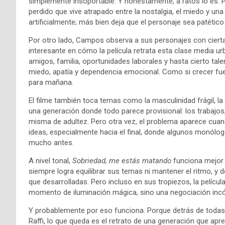
simplemente insoportable. Y honestamente, a ratos lo es.
perdido que vive atrapado entre la nostalgia, el miedo y un
artificialmente; más bien deja que el personaje sea patético
Por otro lado, Campos observa a sus personajes con cier
interesante en cómo la película retrata esta clase media urba
amigos, familia, oportunidades laborales y hasta cierto tale
miedo, apatía y dependencia emocional. Como si crecer fu
para mañana.
El filme también toca temas como la masculinidad frágil, la 
una generación donde todo parece provisional: los trabajos,
misma de adultez. Pero otra vez, el problema aparece cuand
ideas, especialmente hacia el final, donde algunos monólo
mucho antes.
A nivel tonal,
Sobriedad, me estás matando
funciona mejor 
siempre logra equilibrar sus temas ni mantener el ritmo, y 
que desarrolladas. Pero incluso en sus tropiezos, la pelícu
momento de iluminación mágica, sino una negociación inc
Y probablemente por eso funciona. Porque detrás de todas
Raffi, lo que queda es el retrato de una generación que ap