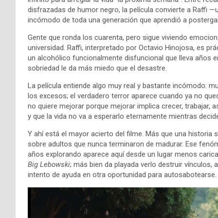
disfrazadas de humor negro, la película convierte a Raffi
incómodo de toda una generación que aprendió a postergar l
Gente que ronda los cuarenta, pero sigue viviendo emociona
universidad. Raffi, interpretado por
Octavio Hinojosa
, es pr
un alcohólico funcionalmente disfuncional que lleva años en
sobriedad le da más miedo que el desastre.
La película entiende algo muy real y bastante incómodo: mu
los excesos; el verdadero terror aparece cuando ya no que
no quiere mejorar porque mejorar implica crecer, trabajar, 
y que la vida no va a esperarlo eternamente mientras deci
Y ahí está el mayor acierto del filme. Más que una historia 
sobre adultos que nunca terminaron de madurar. Ese fenómen
años explorando aparece aquí desde un lugar menos caricatu
Big Lebowski
; más bien da playada verlo destruir vínculos, 
intento de ayuda en otra oportunidad para autosabotearse.