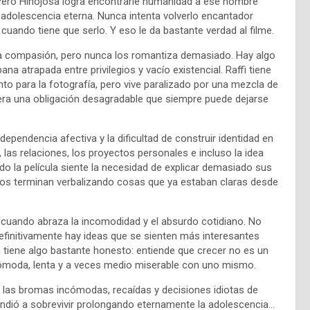
 Pero Hinojosa logra encontrarle humanidad a ese hombre
a adolescencia eterna. Nunca intenta volverlo encantador
 cuando tiene que serlo. Y eso le da bastante verdad al filme.
ta compasión, pero nunca los romantiza demasiado. Hay algo
na atrapada entre privilegios y vacío existencial. Raffi tiene
nto para la fotografía, pero vive paralizado por una mezcla de
era una obligación desagradable que siempre puede dejarse
dependencia afectiva y la dificultad de construir identidad en
 las relaciones, los proyectos personales e incluso la idea
o la película siente la necesidad de explicar demasiado sus
gos terminan verbalizando cosas que ya estaban claras desde
cuando abraza la incomodidad y el absurdo cotidiano. No
definitivamente hay ideas que se sienten más interesantes
la tiene algo bastante honesto: entiende que crecer no es un
ómoda, lenta y a veces medio miserable con uno mismo.
 las bromas incómodas, recaídas y decisiones idiotas de
rendió a sobrevivir prolongando eternamente la adolescencia…