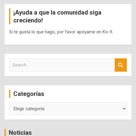
¡Ayuda a que la comunidad siga
creciendo!
Si te gusta lo que hago, por favor apóyame en Ko-fi
S
e
a
r
c
Categorías
h
Categorías
Noticias