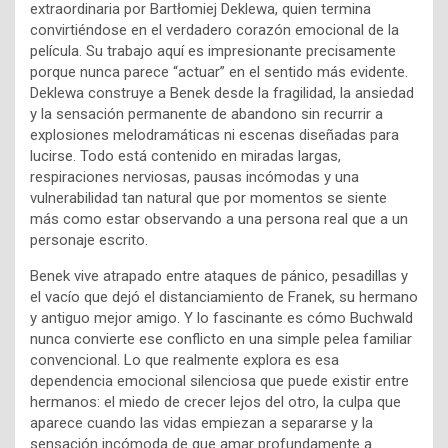
extraordinaria por
Bartłomiej Deklewa
, quien termina
convirtiéndose en el verdadero corazón emocional de la
película. Su trabajo aquí es impresionante precisamente
porque nunca parece “actuar” en el sentido más evidente.
Deklewa construye a Benek desde la fragilidad, la ansiedad
y la sensación permanente de abandono sin recurrir a
explosiones melodramáticas ni escenas diseñadas para
lucirse. Todo está contenido en miradas largas,
respiraciones nerviosas, pausas incómodas y una
vulnerabilidad tan natural que por momentos se siente
más como estar observando a una persona real que a un
personaje escrito.
Benek vive atrapado entre ataques de pánico, pesadillas y
el vacío que dejó el distanciamiento de Franek, su hermano
y antiguo mejor amigo. Y lo fascinante es cómo Buchwald
nunca convierte ese conflicto en una simple pelea familiar
convencional. Lo que realmente explora es esa
dependencia emocional silenciosa que puede existir entre
hermanos: el miedo de crecer lejos del otro, la culpa que
aparece cuando las vidas empiezan a separarse y la
sensación incómoda de que amar profundamente a