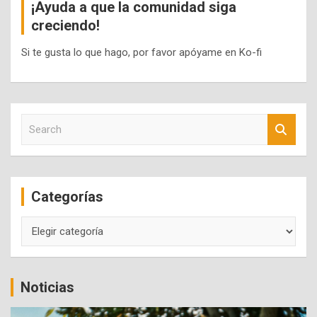
¡Ayuda a que la comunidad siga
creciendo!
Si te gusta lo que hago, por favor apóyame en Ko-fi
S
e
a
r
c
Categorías
h
Categorías
Noticias