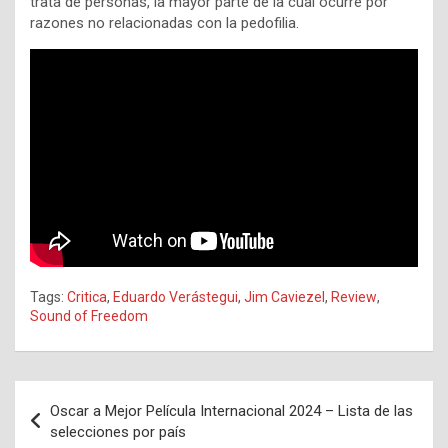
trata de personas, la mayor parte de la cual ocurre por
razones no relacionadas con la pedofilia.
Tags:
Critica
,
Eduardo Verástegui
,
Jim Caviezel
,
Review
,
Sound of Freedom
Navegación
Oscar a Mejor Película Internacional 2024 – Lista de las
de
selecciones por país