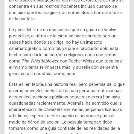
en el trato empalagoso de los niños actores, la cámara se
concentra en sus rostros inocentes incluso cuando se
nos pide que los imaginemos sometidos a horrores fuera
de la pantalla.
Lo peor del filme es que pese a que su guion se vuelve
predecible, el ritmo de la cinta se hace aburrido porque
sabes hacia dónde se dirige, no hay un impacto
cinematográfico como tal, ya que el producto solo está
hecho para darte un sermón religioso, cosa que cintas
como
The Whistleblower
con Rachel Weisz que toca casi
el mismo tema te impacta más, y su reflexión se sentía
genuina no impostada como aquí.
Esta es, en teoría, una historia real, pero depende de lo que
quieras creer. Si bien Ballard es una persona real, muchas
de sus declaraciones públicas sobre su carrera han sido
cuestionadas recientemente. Además, ha admitido que la
interpretación de Caviezel tiene varias pequeñas licencias
artísticas, especialmente cuando el personaje pasa al
modo de héroe de acción. La película tampoco debe
tomarse como una guía confiable de las realidades de la