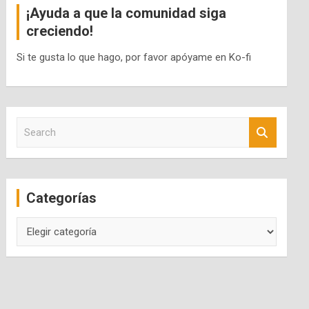
¡Ayuda a que la comunidad siga
creciendo!
Si te gusta lo que hago, por favor apóyame en Ko-fi
S
e
a
r
c
Categorías
h
Categorías