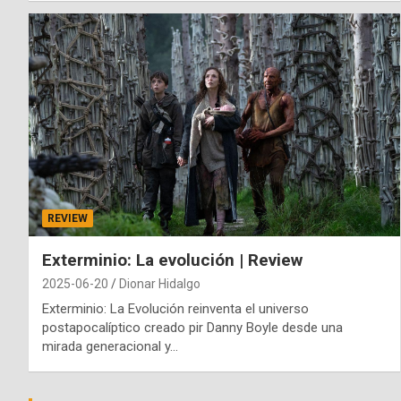
REVIEW
Exterminio: La evolución | Review
2025-06-20
Dionar Hidalgo
Exterminio: La Evolución reinventa el universo
postapocalíptico creado pir Danny Boyle desde una
mirada generacional y…