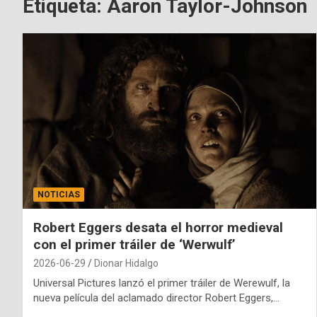
Etiqueta:
Aaron Taylor-Johnson
NOTICIAS
Robert Eggers desata el horror medieval
con el primer tráiler de ‘Werwulf’
2026-06-29
Dionar Hidalgo
Universal Pictures lanzó el primer tráiler de Werewulf, la
nueva película del aclamado director Robert Eggers,…