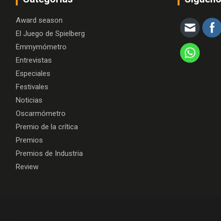
Award season
El Juego de Spielberg
Emmymómetro
Entrevistas
Especiales
Festivales
Noticias
Oscarmómetro
Premio de la crítica
Premios
Premios de Industria
Review
Copyright © 2026
Algo más que cine
Theme by:
Theme Hors