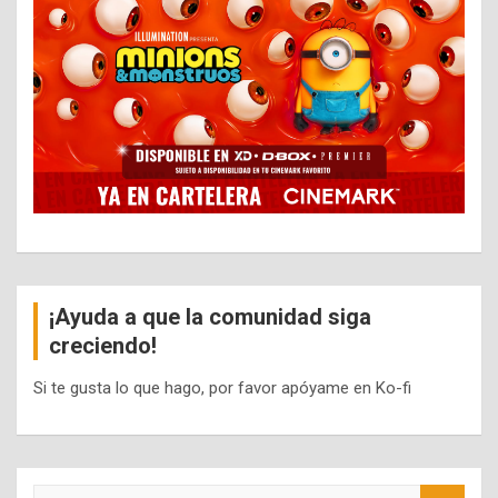
¡Ayuda a que la comunidad siga
creciendo!
Si te gusta lo que hago, por favor apóyame en Ko-fi
S