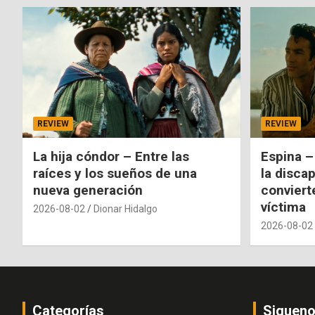
REVIEW
REVIEW
La hija cóndor – Entre las
Espina –
raíces y los sueños de una
la disca
nueva generación
conviert
víctima
2026-08-02
Dionar Hidalgo
2026-08-02
Categorías
Siguen