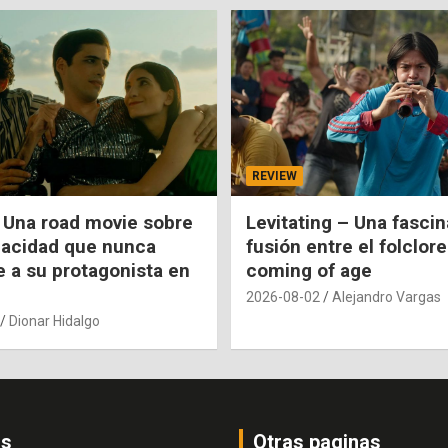
REVIEW
 Una road movie sobre
Levitating – Una fasci
pacidad que nunca
fusión entre el folclore
e a su protagonista en
coming of age
2026-08-02
Alejandro Vargas
Dionar Hidalgo
os
Otras paginas