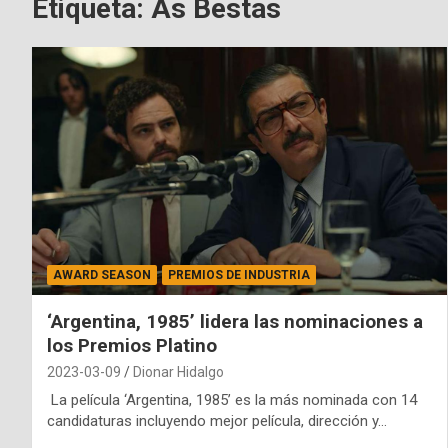
Etiqueta:
As Bestas
AWARD SEASON
PREMIOS DE INDUSTRIA
‘Argentina, 1985’ lidera las nominaciones a
los Premios Platino
2023-03-09
Dionar Hidalgo
La película ‘Argentina, 1985’ es la más nominada con 14
candidaturas incluyendo mejor película, dirección y…