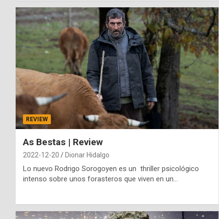
REVIEW
As Bestas | Review
2022-12-20
Dionar Hidalgo
Lo nuevo Rodrigo Sorogoyen es un thriller psicológico
intenso sobre unos forasteros que viven en un…