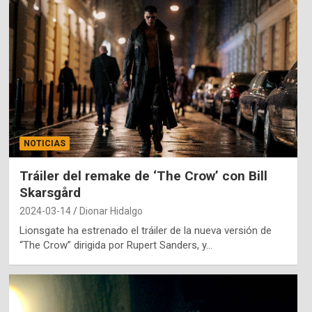
NOTICIAS
Tráiler del remake de ‘The Crow’ con Bill
Skarsgård
2024-03-14
Dionar Hidalgo
Lionsgate ha estrenado el tráiler de la nueva versión de
“The Crow” dirigida por Rupert Sanders, y…