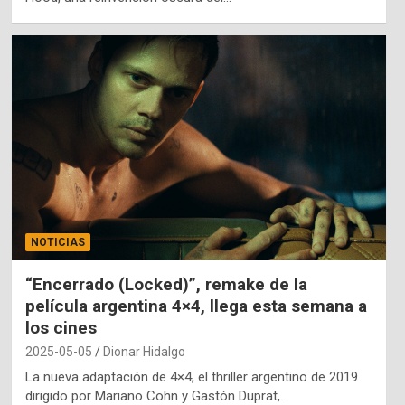
NOTICIAS
“Encerrado (Locked)”, remake de la
película argentina 4×4, llega esta semana a
los cines
2025-05-05
Dionar Hidalgo
La nueva adaptación de 4×4, el thriller argentino de 2019
dirigido por Mariano Cohn y Gastón Duprat,…