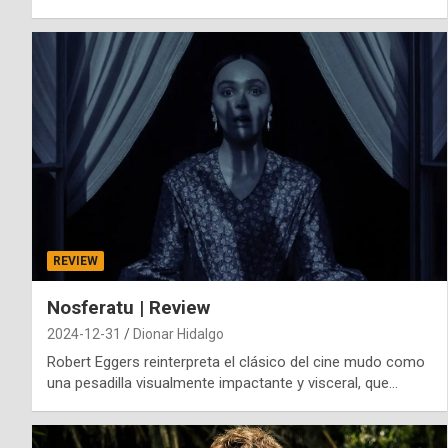
REVIEW
Nosferatu | Review
2024-12-31
Dionar Hidalgo
Robert Eggers reinterpreta el clásico del cine mudo como
una pesadilla visualmente impactante y visceral, que…