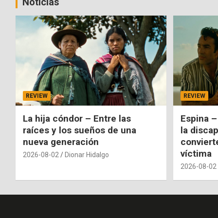
entradas
Noticias
REVIEW
REVIEW
La hija cóndor – Entre las
Espina –
raíces y los sueños de una
la disca
nueva generación
conviert
víctima
2026-08-02
Dionar Hidalgo
2026-08-02