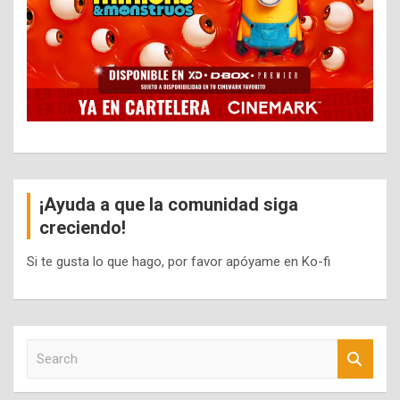
¡Ayuda a que la comunidad siga
creciendo!
Si te gusta lo que hago, por favor apóyame en Ko-fi
S
e
a