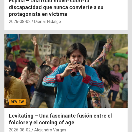
Espina – Una road movie sobre la
discapacidad que nunca convierte a su
protagonista en víctima
2026-08-02
Dionar Hidalgo
REVIEW
Levitating – Una fascinante fusión entre el
folclore y el coming of age
2026-08-02
Alejandro Vargas