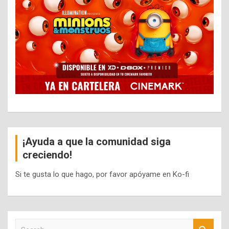
¡Ayuda a que la comunidad siga
creciendo!
Si te gusta lo que hago, por favor apóyame en Ko-fi
S