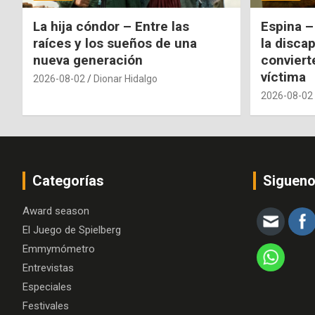
La hija cóndor – Entre las
Espina –
raíces y los sueños de una
la disca
nueva generación
conviert
víctima
2026-08-02
Dionar Hidalgo
2026-08-02
Categorías
Siguen
Award season
El Juego de Spielberg
Emmymómetro
Entrevistas
Especiales
Festivales