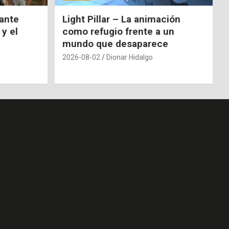
nante
Light Pillar – La animación
 y el
como refugio frente a un
mundo que desaparece
2026-08-02
Dionar Hidalgo