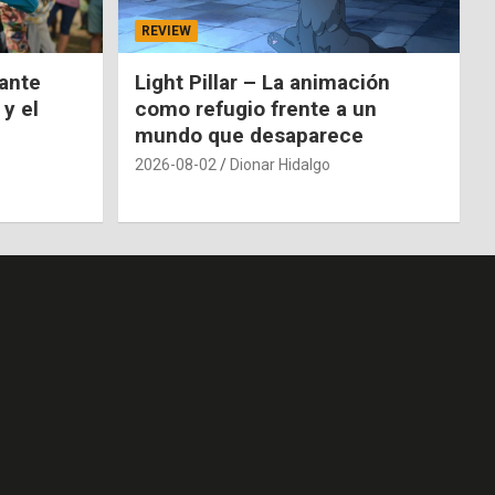
REVIEW
nante
Light Pillar – La animación
 y el
como refugio frente a un
mundo que desaparece
2026-08-02
Dionar Hidalgo