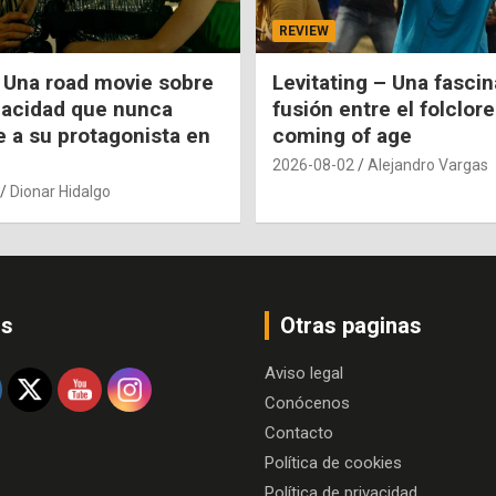
REVIEW
 Una road movie sobre
Levitating – Una fasci
pacidad que nunca
fusión entre el folclore
e a su protagonista en
coming of age
2026-08-02
Alejandro Vargas
Dionar Hidalgo
os
Otras paginas
Aviso legal
Conócenos
Contacto
Política de cookies
Política de privacidad