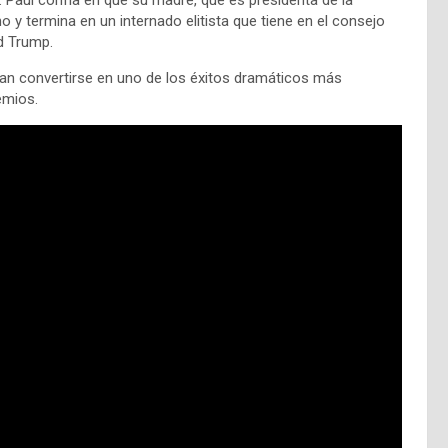
 y termina en un internado elitista que tiene en el consejo
d Trump.
ían convertirse en uno de los éxitos dramáticos más
emios.