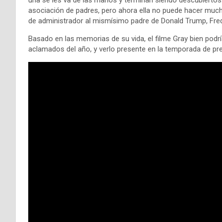
asociación de padres, pero ahora ella no puede hacer mucho
de administrador al mismísimo padre de Donald Trump, Fre
Basado en las memorias de su vida, el filme Gray bien podr
aclamados del año, y verlo presente en la temporada de pr