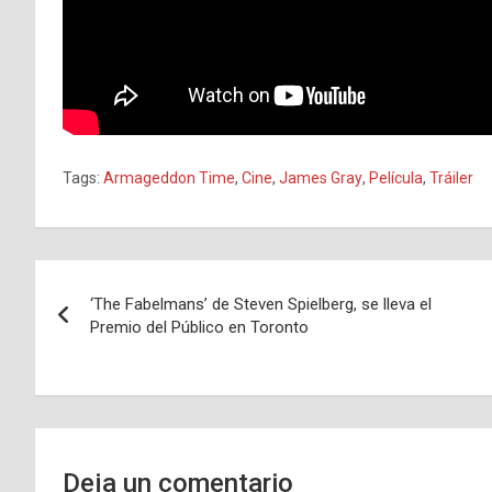
Tags:
Armageddon Time
,
Cine
,
James Gray
,
Película
,
Tráiler
Navegación
‘The Fabelmans’ de Steven Spielberg, se lleva el
de
Premio del Público en Toronto
entradas
Deja un comentario