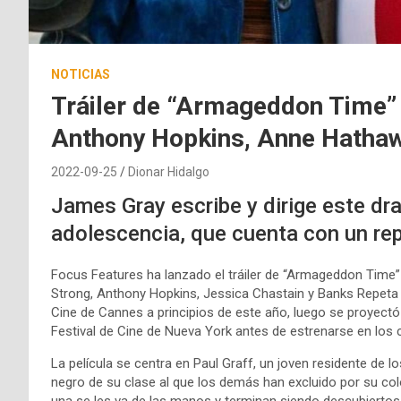
NOTICIAS
Tráiler de “Armageddon Time”
Anthony Hopkins, Anne Hathaw
2022-09-25
Dionar Hidalgo
James Gray escribe y dirige este dr
adolescencia, que cuenta con un rep
Focus Features ha lanzado el tráiler de “Armageddon Tim
Strong, Anthony Hopkins, Jessica Chastain y Banks Repeta .
Cine de Cannes a principios de este año, luego se proyectó e
Festival de Cine de Nueva York antes de estrenarse en los c
La película se centra en Paul Graff, un joven residente de 
negro de su clase al que los demás han excluido por su col
una se les va de las manos y terminan siendo descubiertos.