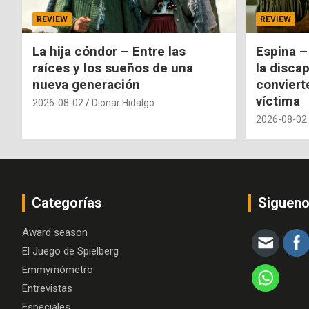
REVIEW
REVIEW
La hija cóndor – Entre las
Espina –
raíces y los sueños de una
la disca
nueva generación
conviert
víctima
2026-08-02
Dionar Hidalgo
2026-08-02
Categorías
Siguen
Award season
El Juego de Spielberg
Emmymómetro
Entrevistas
Especiales