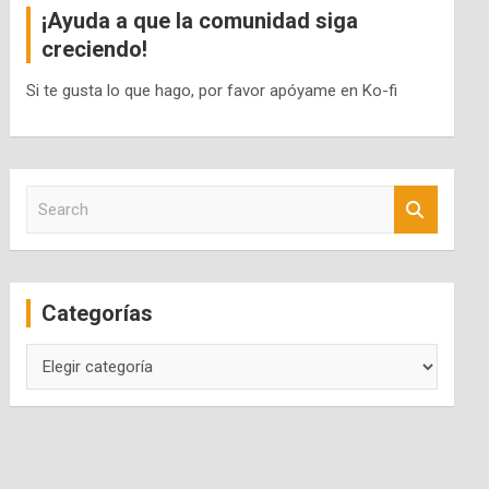
¡Ayuda a que la comunidad siga
creciendo!
Si te gusta lo que hago, por favor apóyame en Ko-fi
S
e
a
r
c
Categorías
h
Categorías