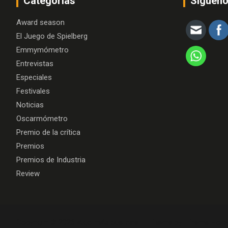
Categorías
Siguen
Award season
El Juego de Spielberg
Emmymómetro
Entrevistas
Especiales
Festivales
Noticias
Oscarmómetro
Premio de la crítica
Premios
Premios de Industria
Review
Copyright © 2026
Algo más que cine
Theme by:
Theme Hors