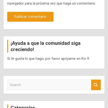
navegador para la próxima vez que haga un comentario.
¡Ayuda a que la comunidad siga
creciendo!
Si te gusta lo que hago, por favor apóyame en Ko-fi
S
e
a
r
c
Categorías
h