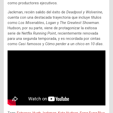
como productores ejecutivos.
Jackman, recién salido del éxito de
Deadpool y Wolverine
,
cuenta con una destacada trayectoria que incluye títulos
como
Los Miserables
,
Logan
y
The Greatest Showman
.
Hudson, por su parte, viene de protagonizar la exitosa
serie de Netflix
Running Point
, recientemente renovada
para una segunda temporada, y es recordada por cintas
como
Casi famosos
y
Cómo perder a un chico en 10 días
.
Tags:
Estrenos
,
Hugh Jackman
,
Kate Hudson
,
Song Sung Blue