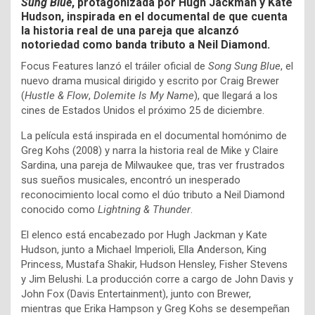
Sung Blue
, protagonizada por Hugh Jackman y Kate
Hudson, inspirada en el documental de que cuenta
la historia real de una pareja que alcanzó
notoriedad como banda tributo a Neil Diamond.
Focus Features lanzó el tráiler oficial de
Song Sung Blue
, el
nuevo drama musical dirigido y escrito por Craig Brewer
(
Hustle & Flow
,
Dolemite Is My Name
), que llegará a los
cines de Estados Unidos el próximo 25 de diciembre.
La película está inspirada en el documental homónimo de
Greg Kohs (2008) y narra la historia real de Mike y Claire
Sardina, una pareja de Milwaukee que, tras ver frustrados
sus sueños musicales, encontró un inesperado
reconocimiento local como el dúo tributo a Neil Diamond
conocido como
Lightning & Thunder
.
El elenco está encabezado por Hugh Jackman y Kate
Hudson, junto a Michael Imperioli, Ella Anderson, King
Princess, Mustafa Shakir, Hudson Hensley, Fisher Stevens
y Jim Belushi. La producción corre a cargo de John Davis y
John Fox (Davis Entertainment), junto con Brewer,
mientras que Erika Hampson y Greg Kohs se desempeñan