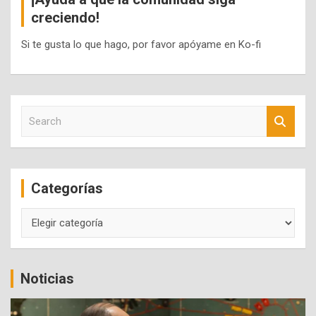
creciendo!
Si te gusta lo que hago, por favor apóyame en Ko-fi
S
e
a
r
c
Categorías
h
Categorías
Noticias