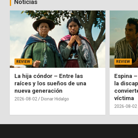
Noticias
REVIEW
REVIEW
La hija cóndor – Entre las
Espina –
raíces y los sueños de una
la disca
nueva generación
conviert
víctima
2026-08-02
Dionar Hidalgo
2026-08-02