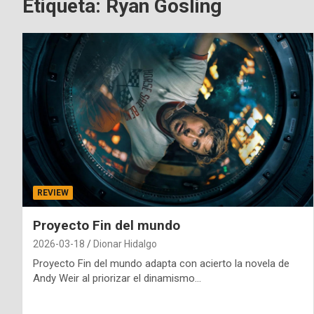
Etiqueta:
Ryan Gosling
REVIEW
Proyecto Fin del mundo
2026-03-18
Dionar Hidalgo
Proyecto Fin del mundo adapta con acierto la novela de
Andy Weir al priorizar el dinamismo…