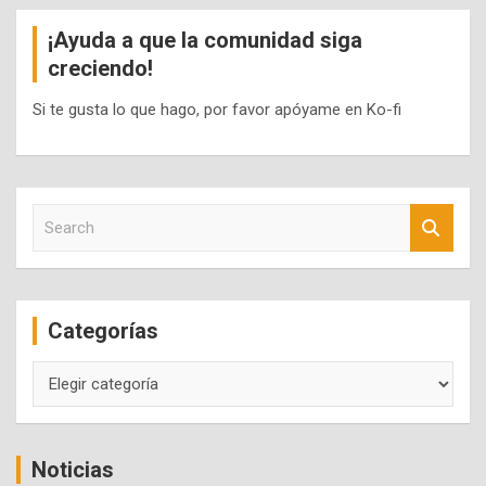
¡Ayuda a que la comunidad siga
creciendo!
Si te gusta lo que hago, por favor apóyame en Ko-fi
S
e
a
r
c
Categorías
h
Categorías
Noticias