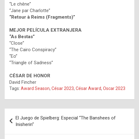
“Le chêne”
“Jane par Charlotte”
“Retour à Reims (Fragments)”
MEJOR PELÍCULA EXTRANJERA
“As Bestas”
“Close”
“The Cairo Conspiracy”
“Eo”
“Triangle of Sadness”
CÉSAR DE HONOR
David Fincher
Tags:
Award Season
,
César 2023
,
César Award
,
Oscar 2023
Navegación
El Juego de Spielberg: Especial “The Banshees of
de
Inisherin“
entradas