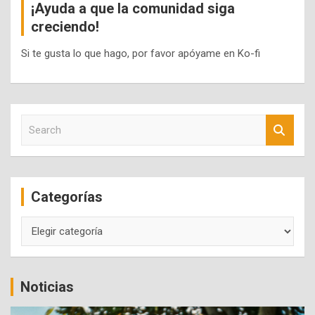
¡Ayuda a que la comunidad siga
creciendo!
Si te gusta lo que hago, por favor apóyame en Ko-fi
S
e
a
r
c
Categorías
h
Categorías
Noticias