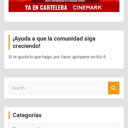
¡Ayuda a que la comunidad siga
creciendo!
Si te gusta lo que hago, por favor apóyame en Ko-fi
S
e
a
r
c
Categorías
h
Categorías