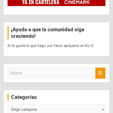
¡Ayuda a que la comunidad siga
creciendo!
Si te gusta lo que hago, por favor apóyame en Ko-fi
S
e
a
r
c
Categorías
h
Categorías