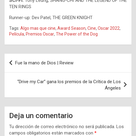
SCI-FI:
Tony Leung, SHANG-CHI AND THE LEGEND OF THE
TEN RINGS
Runner-up: Dev Patel, THE GREEN KNIGHT
Tags:
Algo mas que cine
,
Award Season
,
Cine
,
Oscar 2022
,
Película
,
Premios Oscar
,
The Power of the Dog
Navegación
Fue la mano de Dios | Review
de
entradas
“Drive my Car” gana los premios de la Crítica de Los
Ángeles
Deja un comentario
Tu dirección de correo electrónico no será publicada.
Los
campos obligatorios están marcados con
*