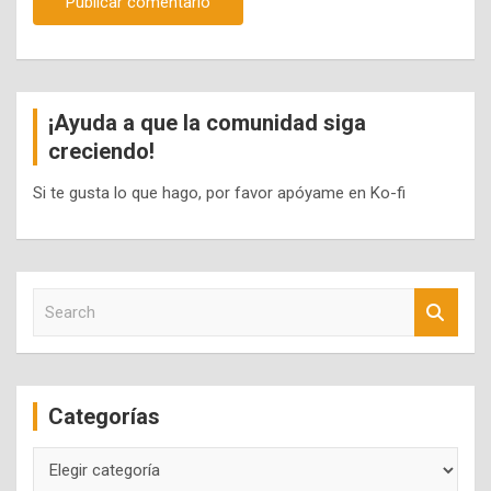
¡Ayuda a que la comunidad siga
creciendo!
Si te gusta lo que hago, por favor apóyame en Ko-fi
S
e
a
r
c
Categorías
h
Categorías