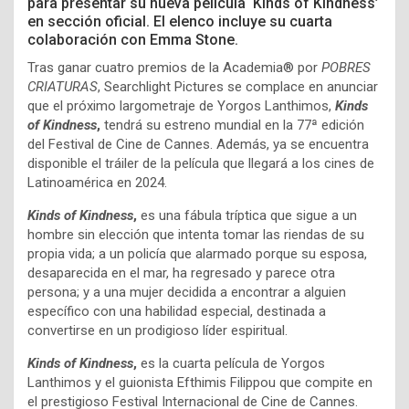
para presentar su nueva película ‘Kinds of Kindness’
en sección oficial. El elenco incluye su cuarta
colaboración con Emma Stone.
Tras ganar cuatro premios de la Academia® por
POBRES
CRIATURAS
, Searchlight Pictures se complace en anunciar
que el próximo largometraje de Yorgos Lanthimos,
Kinds
of Kindness
,
tendrá su estreno mundial en la 77ª edición
del Festival de Cine de Cannes. Además, ya se encuentra
disponible el tráiler de la película que llegará a los cines de
Latinoamérica en 2024.
Kinds of Kindness
,
es una fábula tríptica que sigue a un
hombre sin elección que intenta tomar las riendas de su
propia vida; a un policía que alarmado porque su esposa,
desaparecida en el mar, ha regresado y parece otra
persona; y a una mujer decidida a encontrar a alguien
específico con una habilidad especial, destinada a
convertirse en un prodigioso líder espiritual.
Kinds of Kindness
,
es la cuarta película de Yorgos
Lanthimos y el guionista Efthimis Filippou que compite en
el prestigioso Festival Internacional de Cine de Cannes.