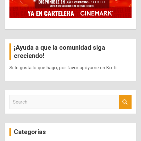
¡Ayuda a que la comunidad siga
creciendo!
Si te gusta lo que hago, por favor apóyame en Ko-fi
S
e
a
r
c
Categorías
h