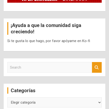
¡Ayuda a que la comunidad siga
creciendo!
Si te gusta lo que hago, por favor apóyame en Ko-fi
S
e
a
r
c
Categorías
h
Categorías