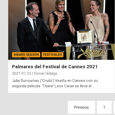
AWARD SEASON
FESTIVALES
Palmares del Festival de Cannes 2021
2021-07-23
Dionar Hidalgo
Julia Ducournau (‘Crudo’) triunfa en Cannes con su
segunda película: ‘Titane’ Leos Carax se lleva el…
Paginación
Previous
1