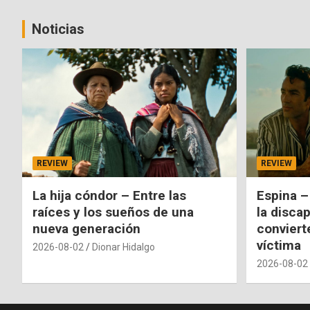
de
entradas
Noticias
REVIEW
REVIEW
La hija cóndor – Entre las
Espina –
raíces y los sueños de una
la disca
nueva generación
conviert
víctima
2026-08-02
Dionar Hidalgo
2026-08-02