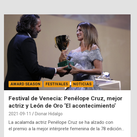
AWARD SEASON
FESTIVALES
NOTICIAS
Festival de Venecia: Penélope Cruz, mejor
actriz y León de Oro ‘El acontecimiento’
2021-09-11
Dionar Hidalgo
La acalamda actriz Penélope Cruz se ha alzado con
el premio a la mejor intérprete femenina de la 78 edición…